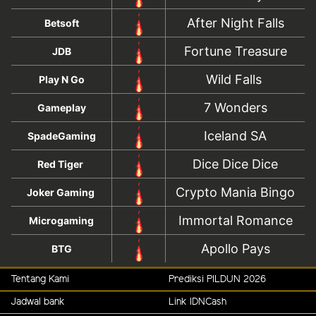
After Night Falls
Betsoft
Fortune Treasure
JDB
Wild Falls
Play N Go
7 Wonders
Gameplay
Iceland SA
SpadeGaming
Dice Dice Dice
Red Tiger
Crypto Mania Bingo
Joker Gaming
Immortal Romance
Microgaming
Apollo Pays
BTG
Tentang Kami
Prediksi PILDUN 2026
Jadwal bank
Link IDNCash