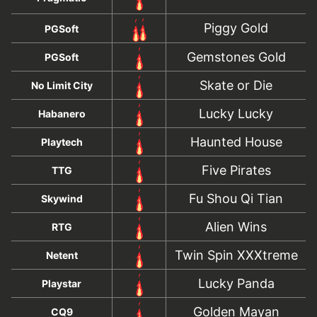
Piggy Gold
PGSoft
Gemstones Gold
PGSoft
Skate or Die
No Limit City
Lucky Lucky
Habanero
Haunted House
Playtech
Five Pirates
TTG
Fu Shou Qi Tian
Skywind
Alien Wins
RTG
Twin Spin XXXtreme
Netent
Lucky Panda
Playstar
Golden Mayan
CQ9